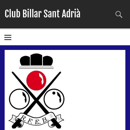
Skip
to
Club Billar Sant Adrià
content